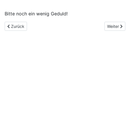
Bitte noch ein wenig Geduld!
Vorheriger Beitrag: Impressum
Nächster Be
Zurück
Weiter